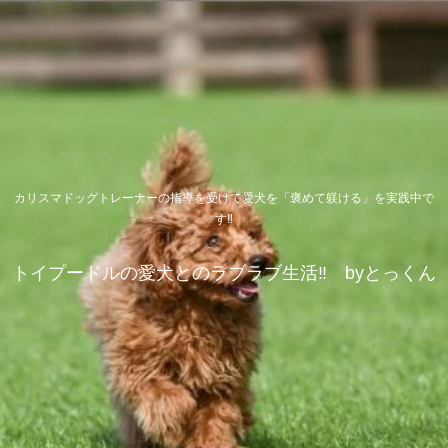
カリスマドッグトレーナーの指導を受けて愛犬を「褒めて躾ける」を実践中で
す‼
トイプードルの愛犬とのラブラブ生活‼ byとっくん