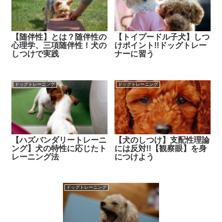
【随伴性】とは？随伴性の
【トイプードル子犬】しつ
心理学、三項随伴性！犬の
けポイント!!ドッグトレー
しつけで実践
ナーに習う
ドッグトレーニング
ドッグトレーニング
【ハズバンダリートレーニ
【犬のしつけ】支配性理論
ング】犬の特性に応じたト
には反対!!【観察眼】を身
レーニング法
につけよう
ドッグトレーニング