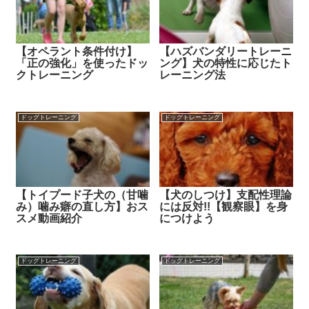
【オペラント条件付け】
【ハズバンダリートレーニ
「正の強化」を使ったドッ
ング】犬の特性に応じたト
クトレーニング
レーニング法
ドッグトレーニング
ドッグトレーニング
【トイプード子犬の（甘噛
【犬のしつけ】支配性理論
み）噛み癖の直し方】おス
には反対!!【観察眼】を身
スメ動画紹介
につけよう
ドッグトレーニング
ドッグトレーニング