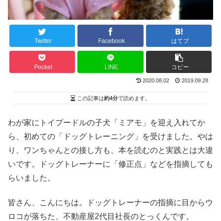
Twitter
Facebook
はてブ
Pocket
LINE
コピー
2020.08.02
2019.09.28
この記事は
約4分
で読めます。
わが家にトイプードルの子犬「ミアモ」を迎え入れてか
ら、初めての「ドッグトレーニング」を受けました。やは
り、ワンちゃんとの接し方も、本を読むのと実践とは大違
いです。ドッグトレーナーに「修正点」などを指摘しても
らいました。
皆さん、こんにちは。ドッグトレーナーの指摘に目からウ
ロコが落ちた、不動産屋2代目社長のとっくんです。