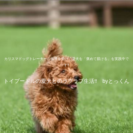
カリスマドッグトレーナーの指導を受けて愛犬を「褒めて躾ける」を実践中で
す‼
トイプードルの愛犬とのラブラブ生活‼ byとっくん